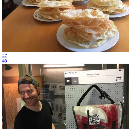
#7
#8