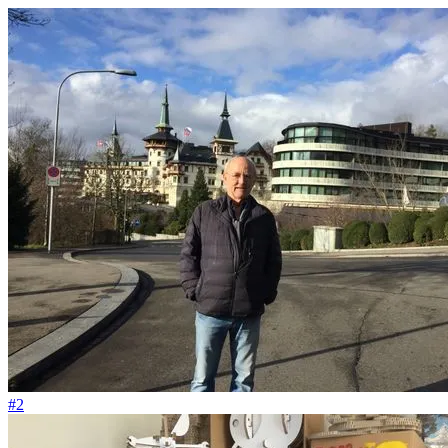
#133
Stell dir vor, meine Finger kannten das Muster noch
#2