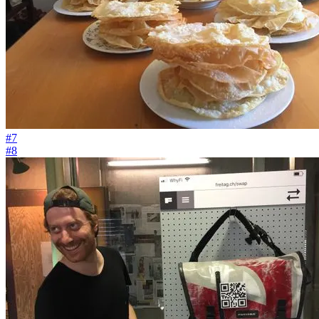
#7
#8