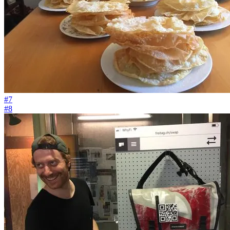
#7
#8