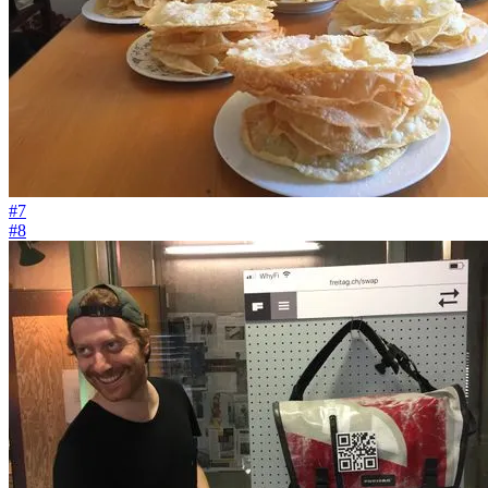
#7
#8