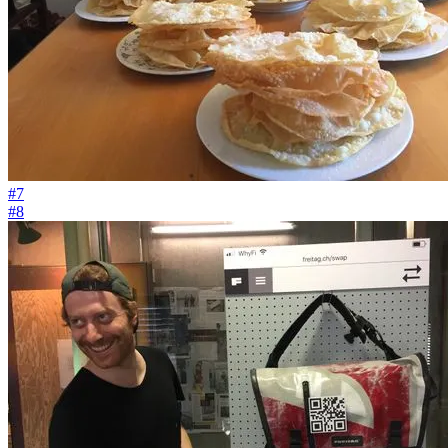
#7
#8