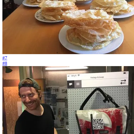
#7
#8