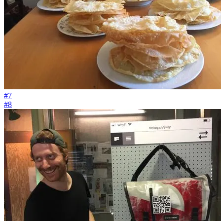
#7
#8