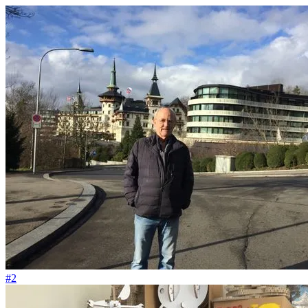
#38
"Endlich einmal ohne Stress und Zeitnot all die kleinen Sachen erledi
#2