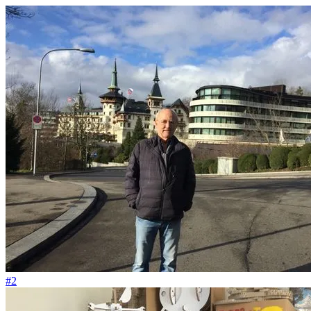
#115
Huhn und Mensch freuen sich beide über den Frühling.
#2