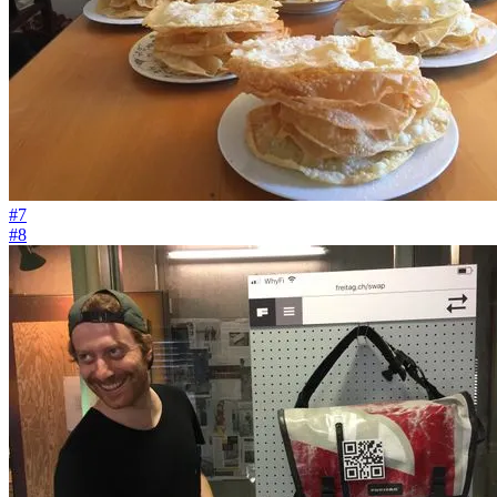
#7
#8